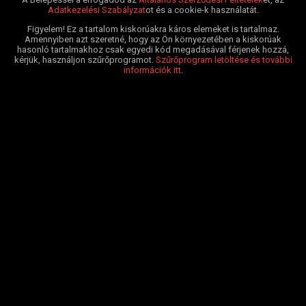
Adatkezelési Szabályzat
ot és a cookie-k használatát.
Figyelem! Ez a tartalom kiskorúakra káros elemeket is tartalmaz.
Amennyiben azt szeretné, hogy az Ön környezetében a kiskorúak
hasonló tartalmakhoz csak egyedi kód megadásával férjenek hozzá,
kérjük, használjon szűrőprogramot.
Szűrőprogram letöltése és további
információk itt
.