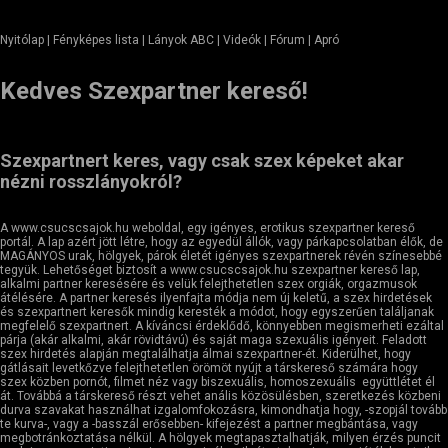
Nyitólap
| Fényképes lista | Lányok ABC | Videók | Fórum |
Apró
Kedves Szexpartner kereső!
Szexpartnert keres, vagy csak szex képeket akar
nézni rosszlányokról?
A www.csucscsajok.hu weboldal, egy igényes, erotikus szexpartner kereső
portál. A lap azért jött létre, hogy az egyedül állók, vagy párkapcsolatban élők, de
MAGÁNYOS urak, hölgyek, párok életét igényes szexpartnerek révén színesebbé
tegyük. Lehetőséget biztosít a www.csucscsajok.hu szexpartner kereső lap,
alkalmi partner keresésére és velük felejthetetlen szex orgiák, orgazmusok
átélésére. A partner keresés ilyenfajta módja nem új keletű, a szex hirdetések
és szexpartnert keresők mindig keresték a módot, hogy egyszerűen találjanak
megfelelő szexpartnert. A kíváncsi érdeklődő, könnyebben megismerheti ezáltal
párja (akár alkalmi, akár rövidtávú) és saját maga szexuális igényeit. Feladott
szex hirdetés alapján megtalálhatja álmai szexpartner-ét. Kiderülhet, hogy
gátlásait levetkőzve felejthetetlen örömöt nyújt a társkereső számára hogy
szex közben pornót, filmet néz vagy biszexuális, homoszexuális együttlétet él
át. Továbbá a társkereső részt vehet anális közösülésben, szeretkezés közbeni
durva szavakat használhat izgalomfokozásra, kimondhatja hogy, -szopjál tovább
te kurva-, vagy a -basszál erősebben- kifejezést a partner megbántása, vagy
megbotránkoztatása nélkül. A hölgyek megtapasztalhatják, milyen érzés puncit