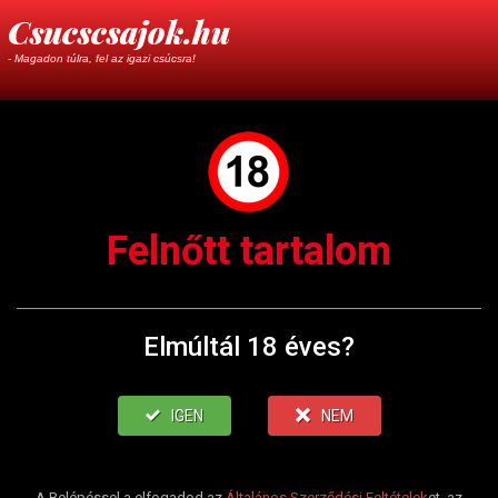
Csucscsajok.hu
- Magadon túlra, fel az igazi csúcsra!
Felnőtt tartalom
Elmúltál 18 éves?
IGEN
NEM
A Belépéssel a elfogadod az
Általános Szerződési Feltételek
et, az