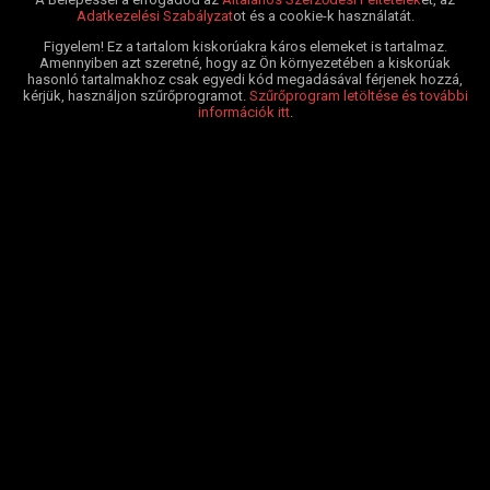
Adatkezelési Szabályzat
ot és a cookie-k használatát.
Figyelem! Ez a tartalom kiskorúakra káros elemeket is tartalmaz.
Amennyiben azt szeretné, hogy az Ön környezetében a kiskorúak
hasonló tartalmakhoz csak egyedi kód megadásával férjenek hozzá,
kérjük, használjon szűrőprogramot.
Szűrőprogram letöltése és további
információk itt
.