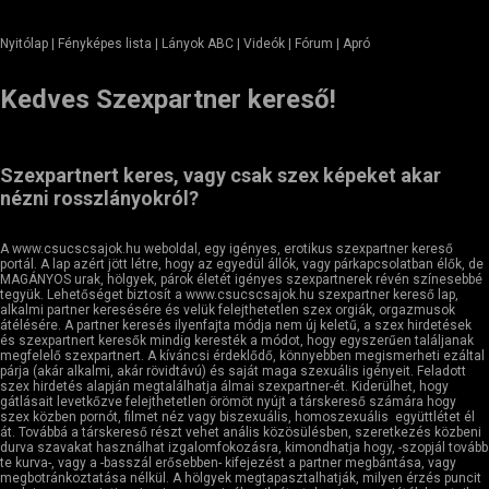
Nyitólap
| Fényképes lista | Lányok ABC | Videók | Fórum |
Apró
Kedves Szexpartner kereső!
Szexpartnert keres, vagy csak szex képeket akar
nézni rosszlányokról?
A www.csucscsajok.hu weboldal, egy igényes, erotikus szexpartner kereső
portál. A lap azért jött létre, hogy az egyedül állók, vagy párkapcsolatban élők, de
MAGÁNYOS urak, hölgyek, párok életét igényes szexpartnerek révén színesebbé
tegyük. Lehetőséget biztosít a www.csucscsajok.hu szexpartner kereső lap,
alkalmi partner keresésére és velük felejthetetlen szex orgiák, orgazmusok
átélésére. A partner keresés ilyenfajta módja nem új keletű, a szex hirdetések
és szexpartnert keresők mindig keresték a módot, hogy egyszerűen találjanak
megfelelő szexpartnert. A kíváncsi érdeklődő, könnyebben megismerheti ezáltal
párja (akár alkalmi, akár rövidtávú) és saját maga szexuális igényeit. Feladott
szex hirdetés alapján megtalálhatja álmai szexpartner-ét. Kiderülhet, hogy
gátlásait levetkőzve felejthetetlen örömöt nyújt a társkereső számára hogy
szex közben pornót, filmet néz vagy biszexuális, homoszexuális együttlétet él
át. Továbbá a társkereső részt vehet anális közösülésben, szeretkezés közbeni
durva szavakat használhat izgalomfokozásra, kimondhatja hogy, -szopjál tovább
te kurva-, vagy a -basszál erősebben- kifejezést a partner megbántása, vagy
megbotránkoztatása nélkül. A hölgyek megtapasztalhatják, milyen érzés puncit