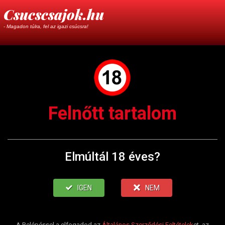
Csucscsajok.hu
- Magadon túlra, fel az igazi csúcsra!
Felnőtt tartalom
Elmúltál 18 éves?
IGEN
NEM
A Belépéssel a elfogadod az
Általános Szerződési Feltételek
et, az