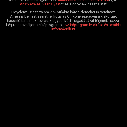
Adatkezelési Szabályzat
ot és a cookie-k használatát.
Figyelem! Ez a tartalom kiskorúakra káros elemeket is tartalmaz.
Amennyiben azt szeretné, hogy az Ön környezetében a kiskorúak
hasonló tartalmakhoz csak egyedi kód megadásával férjenek hozzá,
kérjük, használjon szűrőprogramot.
Szűrőprogram letöltése és további
információk itt
.