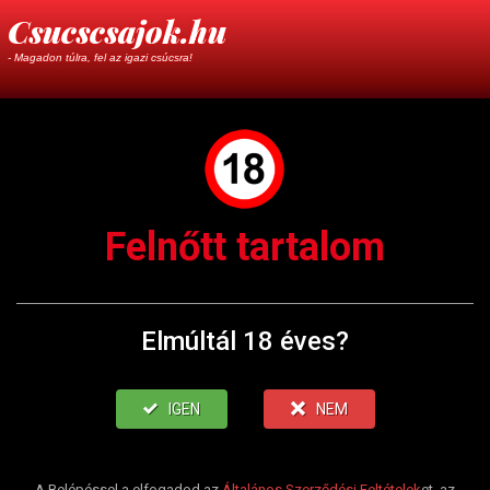
Csucscsajok.hu
- Magadon túlra, fel az igazi csúcsra!
Felnőtt tartalom
Elmúltál 18 éves?
IGEN
NEM
A Belépéssel a elfogadod az
Általános Szerződési Feltételek
et, az