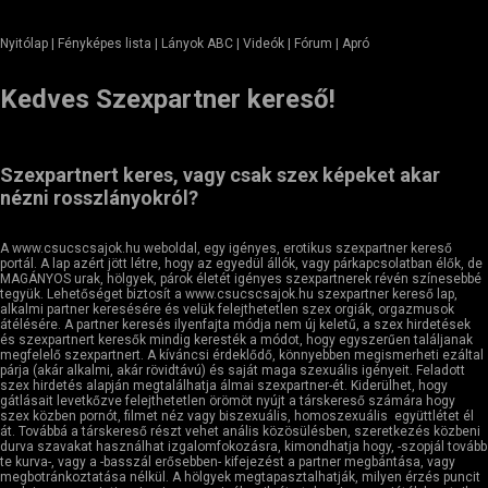
Nyitólap
| Fényképes lista | Lányok ABC | Videók | Fórum |
Apró
Kedves Szexpartner kereső!
Szexpartnert keres, vagy csak szex képeket akar
nézni rosszlányokról?
A www.csucscsajok.hu weboldal, egy igényes, erotikus szexpartner kereső
portál. A lap azért jött létre, hogy az egyedül állók, vagy párkapcsolatban élők, de
MAGÁNYOS urak, hölgyek, párok életét igényes szexpartnerek révén színesebbé
tegyük. Lehetőséget biztosít a www.csucscsajok.hu szexpartner kereső lap,
alkalmi partner keresésére és velük felejthetetlen szex orgiák, orgazmusok
átélésére. A partner keresés ilyenfajta módja nem új keletű, a szex hirdetések
és szexpartnert keresők mindig keresték a módot, hogy egyszerűen találjanak
megfelelő szexpartnert. A kíváncsi érdeklődő, könnyebben megismerheti ezáltal
párja (akár alkalmi, akár rövidtávú) és saját maga szexuális igényeit. Feladott
szex hirdetés alapján megtalálhatja álmai szexpartner-ét. Kiderülhet, hogy
gátlásait levetkőzve felejthetetlen örömöt nyújt a társkereső számára hogy
szex közben pornót, filmet néz vagy biszexuális, homoszexuális együttlétet él
át. Továbbá a társkereső részt vehet anális közösülésben, szeretkezés közbeni
durva szavakat használhat izgalomfokozásra, kimondhatja hogy, -szopjál tovább
te kurva-, vagy a -basszál erősebben- kifejezést a partner megbántása, vagy
megbotránkoztatása nélkül. A hölgyek megtapasztalhatják, milyen érzés puncit