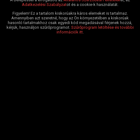
Adatkezelési Szabályzat
ot és a cookie-k használatát.
Figyelem! Ez a tartalom kiskorúakra káros elemeket is tartalmaz.
Amennyiben azt szeretné, hogy az Ön környezetében a kiskorúak
hasonló tartalmakhoz csak egyedi kód megadásával férjenek hozzá,
kérjük, használjon szűrőprogramot.
Szűrőprogram letöltése és további
információk itt
.