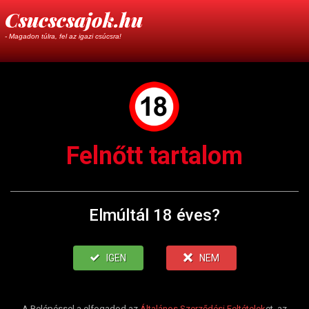
Csucscsajok.hu
- Magadon túlra, fel az igazi csúcsra!
Felnőtt tartalom
Elmúltál 18 éves?
IGEN
NEM
A Belépéssel a elfogadod az
Általános Szerződési Feltételek
et, az