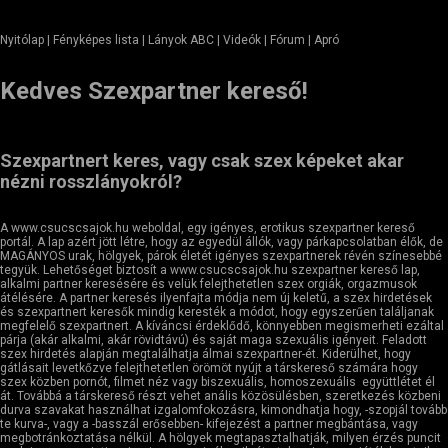
Nyitólap
| Fényképes lista | Lányok ABC | Videók | Fórum |
Apró
Kedves Szexpartner kereső!
Szexpartnert keres, vagy csak szex képeket akar
nézni rosszlányokról?
A www.csucscsajok.hu weboldal, egy igényes, erotikus szexpartner kereső
portál. A lap azért jött létre, hogy az egyedül állók, vagy párkapcsolatban élők, de
MAGÁNYOS urak, hölgyek, párok életét igényes szexpartnerek révén színesebbé
tegyük. Lehetőséget biztosít a www.csucscsajok.hu szexpartner kereső lap,
alkalmi partner keresésére és velük felejthetetlen szex orgiák, orgazmusok
átélésére. A partner keresés ilyenfajta módja nem új keletű, a szex hirdetések
és szexpartnert keresők mindig keresték a módot, hogy egyszerűen találjanak
megfelelő szexpartnert. A kíváncsi érdeklődő, könnyebben megismerheti ezáltal
párja (akár alkalmi, akár rövidtávú) és saját maga szexuális igényeit. Feladott
szex hirdetés alapján megtalálhatja álmai szexpartner-ét. Kiderülhet, hogy
gátlásait levetkőzve felejthetetlen örömöt nyújt a társkereső számára hogy
szex közben pornót, filmet néz vagy biszexuális, homoszexuális együttlétet él
át. Továbbá a társkereső részt vehet anális közösülésben, szeretkezés közbeni
durva szavakat használhat izgalomfokozásra, kimondhatja hogy, -szopjál tovább
te kurva-, vagy a -basszál erősebben- kifejezést a partner megbántása, vagy
megbotránkoztatása nélkül. A hölgyek megtapasztalhatják, milyen érzés puncit