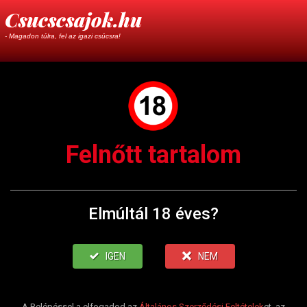
Csucscsajok.hu
- Magadon túlra, fel az igazi csúcsra!
Felnőtt tartalom
Elmúltál 18 éves?
IGEN
NEM
A Belépéssel a elfogadod az
Általános Szerződési Feltételek
et, az