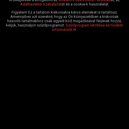
Adatkezelési Szabályzat
ot és a cookie-k használatát.
Figyelem! Ez a tartalom kiskorúakra káros elemeket is tartalmaz.
Amennyiben azt szeretné, hogy az Ön környezetében a kiskorúak
hasonló tartalmakhoz csak egyedi kód megadásával férjenek hozzá,
kérjük, használjon szűrőprogramot.
Szűrőprogram letöltése és további
információk itt
.