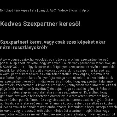
Nyitólap
| Fényképes lista | Lányok ABC | Videók | Fórum |
Apró
Kedves Szexpartner kereső!
Szexpartnert keres, vagy csak szex képeket akar
nézni rosszlányokról?
A www.csucscsajok.hu weboldal, egy igényes, erotikus szexpartner kereső
portál. A lap azért jött létre, hogy az egyedül állók, vagy párkapcsolatban élők, de
MAGÁNYOS urak, hölgyek, párok életét igényes szexpartnerek révén színesebbé
tegyük. Lehetőséget biztosít a www.csucscsajok.hu szexpartner kereső lap,
alkalmi partner keresésére és velük felejthetetlen szex orgiák, orgazmusok
átélésére. A partner keresés ilyenfajta módja nem új keletű, a szex hirdetések
és szexpartnert keresők mindig keresték a módot, hogy egyszerűen találjanak
megfelelő szexpartnert. A kíváncsi érdeklődő, könnyebben megismerheti ezáltal
párja (akár alkalmi, akár rövidtávú) és saját maga szexuális igényeit. Feladott
szex hirdetés alapján megtalálhatja álmai szexpartner-ét. Kiderülhet, hogy
gátlásait levetkőzve felejthetetlen örömöt nyújt a társkereső számára hogy
szex közben pornót, filmet néz vagy biszexuális, homoszexuális együttlétet él
át. Továbbá a társkereső részt vehet anális közösülésben, szeretkezés közbeni
durva szavakat használhat izgalomfokozásra, kimondhatja hogy, -szopjál tovább
te kurva-, vagy a -basszál erősebben- kifejezést a partner megbántása, vagy
megbotránkoztatása nélkül. A hölgyek megtapasztalhatják, milyen érzés puncit