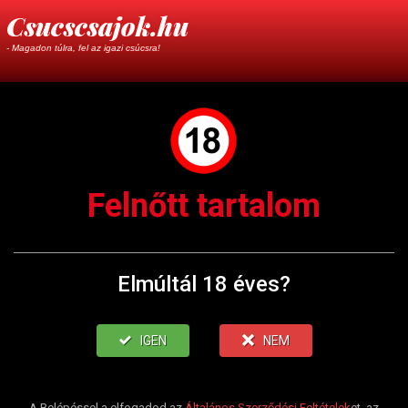
Csucscsajok.hu
- Magadon túlra, fel az igazi csúcsra!
Felnőtt tartalom
Elmúltál 18 éves?
IGEN
NEM
A Belépéssel a elfogadod az
Általános Szerződési Feltételek
et, az