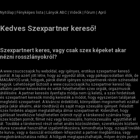
Nyitólap
| Fényképes lista | Lányok ABC | Videók | Fórum |
Apró
Kedves Szexpartner kereső!
Szexpartnert keres, vagy csak szex képeket akar
nézni rosszlányokról?
A www.csucscsajok.hu weboldal, egy igényes, erotikus szexpartner kereső
portál. A lap azért jött létre, hogy az egyedül állók, vagy párkapcsolatban élők, de
MAGÁNYOS urak, hölgyek, párok életét igényes szexpartnerek révén színesebbé
tegyük. Lehetőséget biztosít a www.csucscsajok.hu szexpartner kereső lap,
alkalmi partner keresésére és velük felejthetetlen szex orgiák, orgazmusok
átélésére. A partner keresés ilyenfajta módja nem új keletű, a szex hirdetések
és szexpartnert keresők mindig keresték a módot, hogy egyszerűen találjanak
megfelelő szexpartnert. A kíváncsi érdeklődő, könnyebben megismerheti ezáltal
párja (akár alkalmi, akár rövidtávú) és saját maga szexuális igényeit. Feladott
szex hirdetés alapján megtalálhatja álmai szexpartner-ét. Kiderülhet, hogy
gátlásait levetkőzve felejthetetlen örömöt nyújt a társkereső számára hogy
szex közben pornót, filmet néz vagy biszexuális, homoszexuális együttlétet él
át. Továbbá a társkereső részt vehet anális közösülésben, szeretkezés közbeni
durva szavakat használhat izgalomfokozásra, kimondhatja hogy, -szopjál tovább
te kurva-, vagy a -basszál erősebben- kifejezést a partner megbántása, vagy
megbotránkoztatása nélkül. A hölgyek megtapasztalhatják, milyen érzés puncit