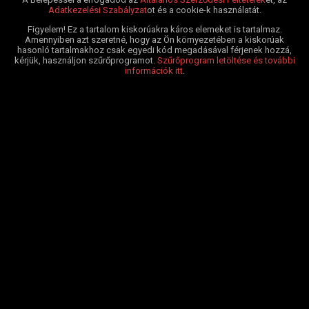
Adatkezelési Szabályzat
ot és a cookie-k használatát.
Figyelem! Ez a tartalom kiskorúakra káros elemeket is tartalmaz.
Amennyiben azt szeretné, hogy az Ön környezetében a kiskorúak
hasonló tartalmakhoz csak egyedi kód megadásával férjenek hozzá,
kérjük, használjon szűrőprogramot.
Szűrőprogram letöltése és további
információk itt
.