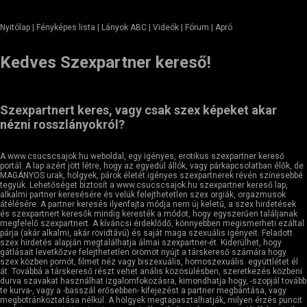
Nyitólap
| Fényképes lista | Lányok ABC | Videók | Fórum |
Apró
Kedves Szexpartner kereső!
Szexpartnert keres, vagy csak szex képeket akar
nézni rosszlányokról?
A www.csucscsajok.hu weboldal, egy igényes, erotikus szexpartner kereső
portál. A lap azért jött létre, hogy az egyedül állók, vagy párkapcsolatban élők, de
MAGÁNYOS urak, hölgyek, párok életét igényes szexpartnerek révén színesebbé
tegyük. Lehetőséget biztosít a www.csucscsajok.hu szexpartner kereső lap,
alkalmi partner keresésére és velük felejthetetlen szex orgiák, orgazmusok
átélésére. A partner keresés ilyenfajta módja nem új keletű, a szex hirdetések
és szexpartnert keresők mindig keresték a módot, hogy egyszerűen találjanak
megfelelő szexpartnert. A kíváncsi érdeklődő, könnyebben megismerheti ezáltal
párja (akár alkalmi, akár rövidtávú) és saját maga szexuális igényeit. Feladott
szex hirdetés alapján megtalálhatja álmai szexpartner-ét. Kiderülhet, hogy
gátlásait levetkőzve felejthetetlen örömöt nyújt a társkereső számára hogy
szex közben pornót, filmet néz vagy biszexuális, homoszexuális együttlétet él
át. Továbbá a társkereső részt vehet anális közösülésben, szeretkezés közbeni
durva szavakat használhat izgalomfokozásra, kimondhatja hogy, -szopjál tovább
te kurva-, vagy a -basszál erősebben- kifejezést a partner megbántása, vagy
megbotránkoztatása nélkül. A hölgyek megtapasztalhatják, milyen érzés puncit