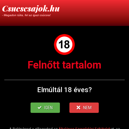
Csucscsajok.hu
- Magadon túlra, fel az igazi csúcsra!
Felnőtt tartalom
Elmúltál 18 éves?
IGEN
NEM
A Belépéssel a elfogadod az
Általános Szerződési Feltételek
et, az