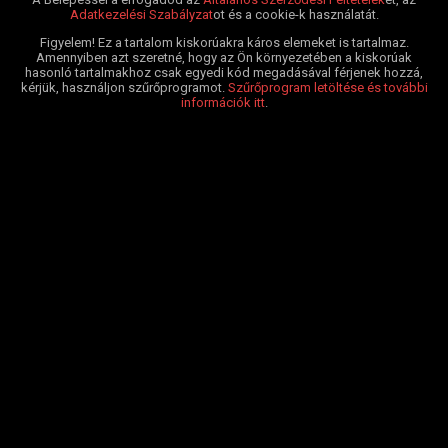
Adatkezelési Szabályzat
ot és a cookie-k használatát.
Figyelem! Ez a tartalom kiskorúakra káros elemeket is tartalmaz.
Amennyiben azt szeretné, hogy az Ön környezetében a kiskorúak
hasonló tartalmakhoz csak egyedi kód megadásával férjenek hozzá,
kérjük, használjon szűrőprogramot.
Szűrőprogram letöltése és további
információk itt
.