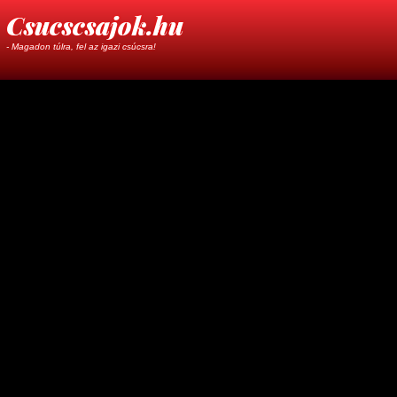
Csucscsajok.hu
- Magadon túlra, fel az igazi csúcsra!