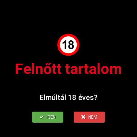
Felnőtt tartalom
Elmúltál 18 éves?
IGEN
NEM