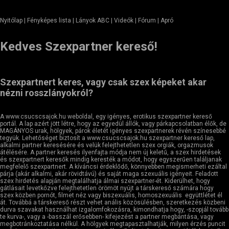
Nyitólap
| Fényképes lista | Lányok ABC | Videók | Fórum |
Apró
Kedves Szexpartner kereső!
Szexpartnert keres, vagy csak szex képeket akar
nézni rosszlányokról?
A www.csucscsajok.hu weboldal, egy igényes, erotikus szexpartner kereső
portál. A lap azért jött létre, hogy az egyedül állók, vagy párkapcsolatban élők, de
MAGÁNYOS urak, hölgyek, párok életét igényes szexpartnerek révén színesebbé
tegyük. Lehetőséget biztosít a www.csucscsajok.hu szexpartner kereső lap,
alkalmi partner keresésére és velük felejthetetlen szex orgiák, orgazmusok
átélésére. A partner keresés ilyenfajta módja nem új keletű, a szex hirdetések
és szexpartnert keresők mindig keresték a módot, hogy egyszerűen találjanak
megfelelő szexpartnert. A kíváncsi érdeklődő, könnyebben megismerheti ezáltal
párja (akár alkalmi, akár rövidtávú) és saját maga szexuális igényeit. Feladott
szex hirdetés alapján megtalálhatja álmai szexpartner-ét. Kiderülhet, hogy
gátlásait levetkőzve felejthetetlen örömöt nyújt a társkereső számára hogy
szex közben pornót, filmet néz vagy biszexuális, homoszexuális együttlétet él
át. Továbbá a társkereső részt vehet anális közösülésben, szeretkezés közbeni
durva szavakat használhat izgalomfokozásra, kimondhatja hogy, -szopjál tovább
te kurva-, vagy a -basszál erősebben- kifejezést a partner megbántása, vagy
megbotránkoztatása nélkül. A hölgyek megtapasztalhatják, milyen érzés puncit