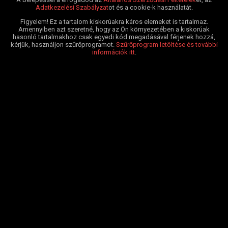
Adatkezelési Szabályzat
ot és a cookie-k használatát.
Figyelem! Ez a tartalom kiskorúakra káros elemeket is tartalmaz.
Amennyiben azt szeretné, hogy az Ön környezetében a kiskorúak
hasonló tartalmakhoz csak egyedi kód megadásával férjenek hozzá,
kérjük, használjon szűrőprogramot.
Szűrőprogram letöltése és további
információk itt
.