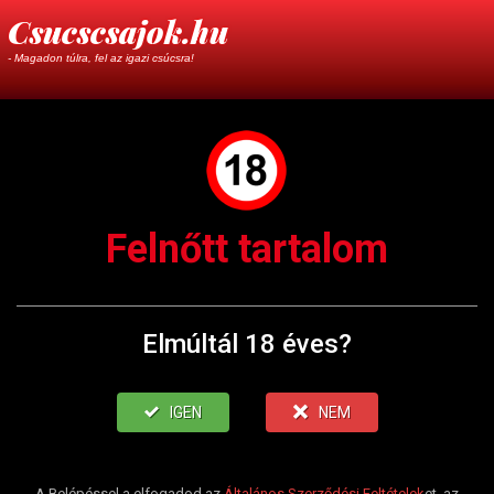
Csucscsajok.hu
- Magadon túlra, fel az igazi csúcsra!
Felnőtt tartalom
Elmúltál 18 éves?
IGEN
NEM
A Belépéssel a elfogadod az
Általános Szerződési Feltételek
et, az