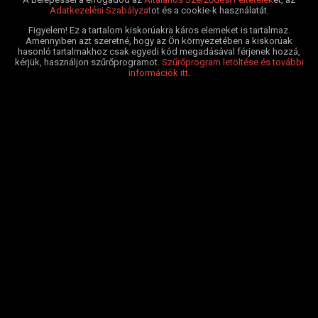
Adatkezelési Szabályzat
ot és a cookie-k használatát.
Figyelem! Ez a tartalom kiskorúakra káros elemeket is tartalmaz.
Amennyiben azt szeretné, hogy az Ön környezetében a kiskorúak
hasonló tartalmakhoz csak egyedi kód megadásával férjenek hozzá,
kérjük, használjon szűrőprogramot.
Szűrőprogram letöltése és további
információk itt
.