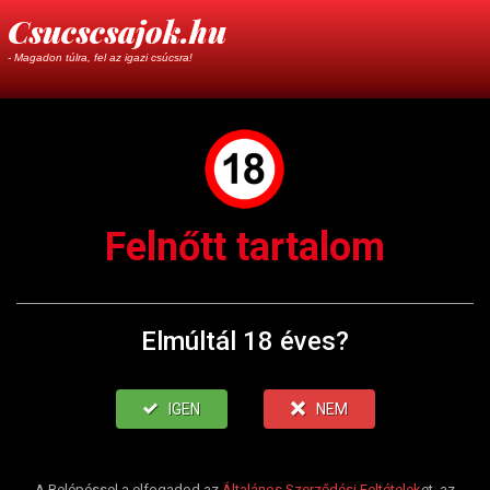
Csucscsajok.hu
- Magadon túlra, fel az igazi csúcsra!
Felnőtt tartalom
Elmúltál 18 éves?
IGEN
NEM
A Belépéssel a elfogadod az
Általános Szerződési Feltételek
et, az