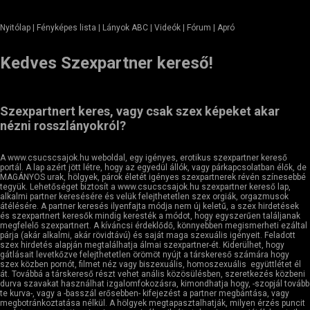
Nyitólap
| Fényképes lista | Lányok ABC | Videók | Fórum |
Apró
Kedves Szexpartner kereső!
Szexpartnert keres, vagy csak szex képeket akar
nézni rosszlányokról?
A www.csucscsajok.hu weboldal, egy igényes, erotikus szexpartner kereső
portál. A lap azért jött létre, hogy az egyedül állók, vagy párkapcsolatban élők, de
MAGÁNYOS urak, hölgyek, párok életét igényes szexpartnerek révén színesebbé
tegyük. Lehetőséget biztosít a www.csucscsajok.hu szexpartner kereső lap,
alkalmi partner keresésére és velük felejthetetlen szex orgiák, orgazmusok
átélésére. A partner keresés ilyenfajta módja nem új keletű, a szex hirdetések
és szexpartnert keresők mindig keresték a módot, hogy egyszerűen találjanak
megfelelő szexpartnert. A kíváncsi érdeklődő, könnyebben megismerheti ezáltal
párja (akár alkalmi, akár rövidtávú) és saját maga szexuális igényeit. Feladott
szex hirdetés alapján megtalálhatja álmai szexpartner-ét. Kiderülhet, hogy
gátlásait levetkőzve felejthetetlen örömöt nyújt a társkereső számára hogy
szex közben pornót, filmet néz vagy biszexuális, homoszexuális együttlétet él
át. Továbbá a társkereső részt vehet anális közösülésben, szeretkezés közbeni
durva szavakat használhat izgalomfokozásra, kimondhatja hogy, -szopjál tovább
te kurva-, vagy a -basszál erősebben- kifejezést a partner megbántása, vagy
megbotránkoztatása nélkül. A hölgyek megtapasztalhatják, milyen érzés puncit