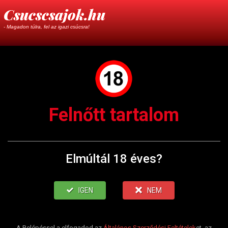
Csucscsajok.hu
- Magadon túlra, fel az igazi csúcsra!
Felnőtt tartalom
Elmúltál 18 éves?
IGEN
NEM
A Belépéssel a elfogadod az
Általános Szerződési Feltételek
et, az