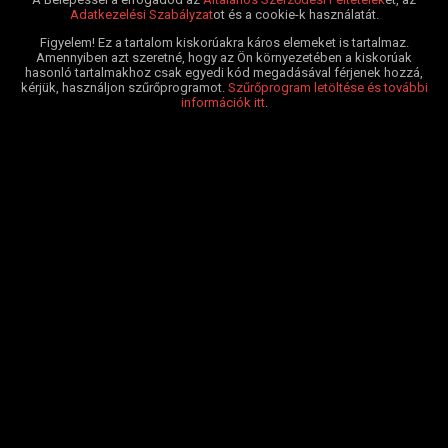
Adatkezelési Szabályzat
ot és a cookie-k használatát.
Figyelem! Ez a tartalom kiskorúakra káros elemeket is tartalmaz.
Amennyiben azt szeretné, hogy az Ön környezetében a kiskorúak
hasonló tartalmakhoz csak egyedi kód megadásával férjenek hozzá,
kérjük, használjon szűrőprogramot.
Szűrőprogram letöltése és további
információk itt
.