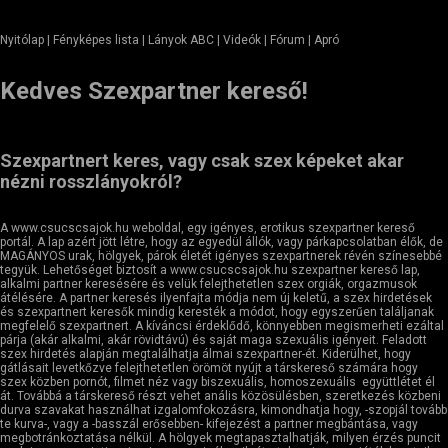
Nyitólap
| Fényképes lista | Lányok ABC | Videók | Fórum |
Apró
Kedves Szexpartner kereső!
Szexpartnert keres, vagy csak szex képeket akar
nézni rosszlányokról?
A www.csucscsajok.hu weboldal, egy igényes, erotikus szexpartner kereső
portál. A lap azért jött létre, hogy az egyedül állók, vagy párkapcsolatban élők, de
MAGÁNYOS urak, hölgyek, párok életét igényes szexpartnerek révén színesebbé
tegyük. Lehetőséget biztosít a www.csucscsajok.hu szexpartner kereső lap,
alkalmi partner keresésére és velük felejthetetlen szex orgiák, orgazmusok
átélésére. A partner keresés ilyenfajta módja nem új keletű, a szex hirdetések
és szexpartnert keresők mindig keresték a módot, hogy egyszerűen találjanak
megfelelő szexpartnert. A kíváncsi érdeklődő, könnyebben megismerheti ezáltal
párja (akár alkalmi, akár rövidtávú) és saját maga szexuális igényeit. Feladott
szex hirdetés alapján megtalálhatja álmai szexpartner-ét. Kiderülhet, hogy
gátlásait levetkőzve felejthetetlen örömöt nyújt a társkereső számára hogy
szex közben pornót, filmet néz vagy biszexuális, homoszexuális együttlétet él
át. Továbbá a társkereső részt vehet anális közösülésben, szeretkezés közbeni
durva szavakat használhat izgalomfokozásra, kimondhatja hogy, -szopjál tovább
te kurva-, vagy a -basszál erősebben- kifejezést a partner megbántása, vagy
megbotránkoztatása nélkül. A hölgyek megtapasztalhatják, milyen érzés puncit