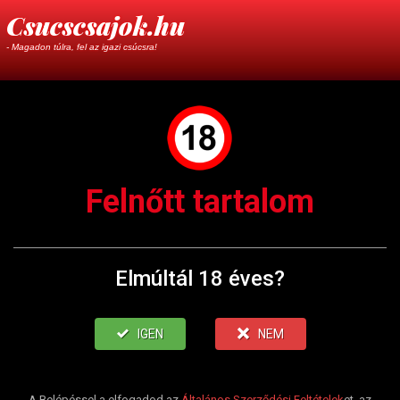
Csucscsajok.hu
- Magadon túlra, fel az igazi csúcsra!
Felnőtt tartalom
Elmúltál 18 éves?
IGEN
NEM
A Belépéssel a elfogadod az
Általános Szerződési Feltételek
et, az