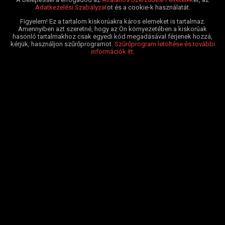
Adatkezelési Szabályzat
ot és a cookie-k használatát.
Figyelem! Ez a tartalom kiskorúakra káros elemeket is tartalmaz.
Amennyiben azt szeretné, hogy az Ön környezetében a kiskorúak
hasonló tartalmakhoz csak egyedi kód megadásával férjenek hozzá,
kérjük, használjon szűrőprogramot.
Szűrőprogram letöltése és további
információk itt
.