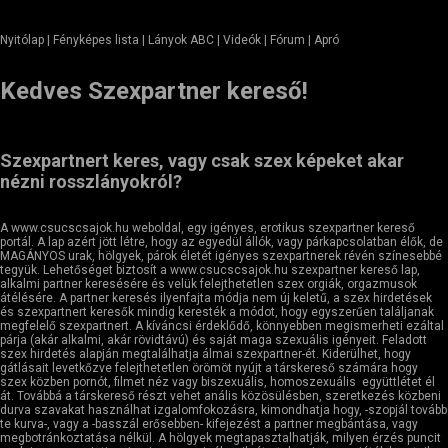
Nyitólap
| Fényképes lista | Lányok ABC | Videók | Fórum |
Apró
Kedves Szexpartner kereső!
Szexpartnert keres, vagy csak szex képeket akar
nézni rosszlányokról?
A www.csucscsajok.hu weboldal, egy igényes, erotikus szexpartner kereső
portál. A lap azért jött létre, hogy az egyedül állók, vagy párkapcsolatban élők, de
MAGÁNYOS urak, hölgyek, párok életét igényes szexpartnerek révén színesebbé
tegyük. Lehetőséget biztosít a www.csucscsajok.hu szexpartner kereső lap,
alkalmi partner keresésére és velük felejthetetlen szex orgiák, orgazmusok
átélésére. A partner keresés ilyenfajta módja nem új keletű, a szex hirdetések
és szexpartnert keresők mindig keresték a módot, hogy egyszerűen találjanak
megfelelő szexpartnert. A kíváncsi érdeklődő, könnyebben megismerheti ezáltal
párja (akár alkalmi, akár rövidtávú) és saját maga szexuális igényeit. Feladott
szex hirdetés alapján megtalálhatja álmai szexpartner-ét. Kiderülhet, hogy
gátlásait levetkőzve felejthetetlen örömöt nyújt a társkereső számára hogy
szex közben pornót, filmet néz vagy biszexuális, homoszexuális együttlétet él
át. Továbbá a társkereső részt vehet anális közösülésben, szeretkezés közbeni
durva szavakat használhat izgalomfokozásra, kimondhatja hogy, -szopjál tovább
te kurva-, vagy a -basszál erősebben- kifejezést a partner megbántása, vagy
megbotránkoztatása nélkül. A hölgyek megtapasztalhatják, milyen érzés puncit