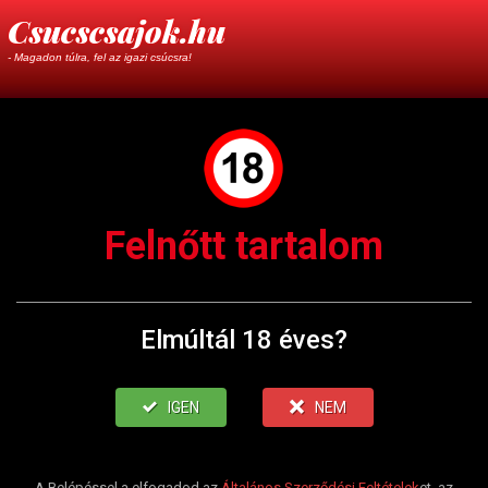
Csucscsajok.hu
- Magadon túlra, fel az igazi csúcsra!
Felnőtt tartalom
Elmúltál 18 éves?
IGEN
NEM
A Belépéssel a elfogadod az
Általános Szerződési Feltételek
et, az