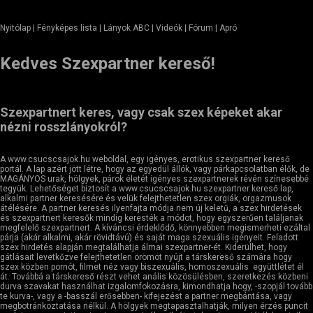
Nyitólap
| Fényképes lista | Lányok ABC | Videók | Fórum |
Apró
Kedves Szexpartner kereső!
Szexpartnert keres, vagy csak szex képeket akar
nézni rosszlányokról?
A www.csucscsajok.hu weboldal, egy igényes, erotikus szexpartner kereső
portál. A lap azért jött létre, hogy az egyedül állók, vagy párkapcsolatban élők, de
MAGÁNYOS urak, hölgyek, párok életét igényes szexpartnerek révén színesebbé
tegyük. Lehetőséget biztosít a www.csucscsajok.hu szexpartner kereső lap,
alkalmi partner keresésére és velük felejthetetlen szex orgiák, orgazmusok
átélésére. A partner keresés ilyenfajta módja nem új keletű, a szex hirdetések
és szexpartnert keresők mindig keresték a módot, hogy egyszerűen találjanak
megfelelő szexpartnert. A kíváncsi érdeklődő, könnyebben megismerheti ezáltal
párja (akár alkalmi, akár rövidtávú) és saját maga szexuális igényeit. Feladott
szex hirdetés alapján megtalálhatja álmai szexpartner-ét. Kiderülhet, hogy
gátlásait levetkőzve felejthetetlen örömöt nyújt a társkereső számára hogy
szex közben pornót, filmet néz vagy biszexuális, homoszexuális együttlétet él
át. Továbbá a társkereső részt vehet anális közösülésben, szeretkezés közbeni
durva szavakat használhat izgalomfokozásra, kimondhatja hogy, -szopjál tovább
te kurva-, vagy a -basszál erősebben- kifejezést a partner megbántása, vagy
megbotránkoztatása nélkül. A hölgyek megtapasztalhatják, milyen érzés puncit