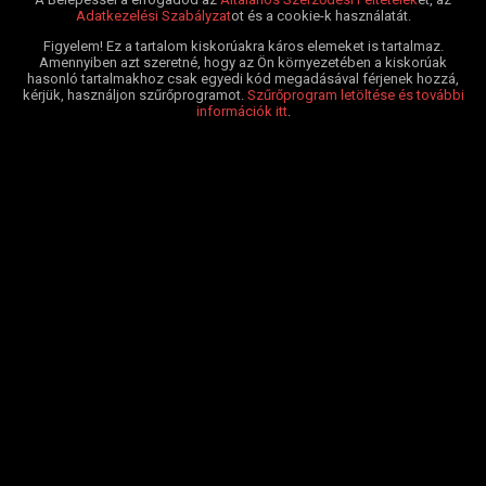
Adatkezelési Szabályzat
ot és a cookie-k használatát.
Figyelem! Ez a tartalom kiskorúakra káros elemeket is tartalmaz.
Amennyiben azt szeretné, hogy az Ön környezetében a kiskorúak
hasonló tartalmakhoz csak egyedi kód megadásával férjenek hozzá,
kérjük, használjon szűrőprogramot.
Szűrőprogram letöltése és további
információk itt
.