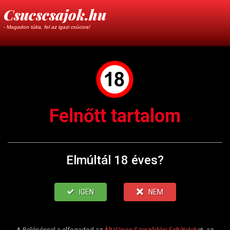
Csucscsajok.hu
- Magadon túlra, fel az igazi csúcsra!
Felnőtt tartalom
Elmúltál 18 éves?
IGEN
NEM
A Belépéssel a elfogadod az
Általános Szerződési Feltételek
et, az