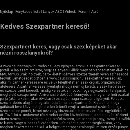
Nyitólap
| Fényképes lista | Lányok ABC | Videók | Fórum |
Apró
Kedves Szexpartner kereső!
Szexpartnert keres, vagy csak szex képeket akar
nézni rosszlányokról?
A www.csucscsajok.hu weboldal, egy igényes, erotikus szexpartner kereső
portál. A lap azért jött létre, hogy az egyedül állók, vagy párkapcsolatban élők, de
MAGÁNYOS urak, hölgyek, párok életét igényes szexpartnerek révén színesebbé
tegyük. Lehetőséget biztosít a www.csucscsajok.hu szexpartner kereső lap,
alkalmi partner keresésére és velük felejthetetlen szex orgiák, orgazmusok
átélésére. A partner keresés ilyenfajta módja nem új keletű, a szex hirdetések
és szexpartnert keresők mindig keresték a módot, hogy egyszerűen találjanak
megfelelő szexpartnert. A kíváncsi érdeklődő, könnyebben megismerheti ezáltal
párja (akár alkalmi, akár rövidtávú) és saját maga szexuális igényeit. Feladott
szex hirdetés alapján megtalálhatja álmai szexpartner-ét. Kiderülhet, hogy
gátlásait levetkőzve felejthetetlen örömöt nyújt a társkereső számára hogy
szex közben pornót, filmet néz vagy biszexuális, homoszexuális együttlétet él
át. Továbbá a társkereső részt vehet anális közösülésben, szeretkezés közbeni
durva szavakat használhat izgalomfokozásra, kimondhatja hogy, -szopjál tovább
te kurva-, vagy a -basszál erősebben- kifejezést a partner megbántása, vagy
megbotránkoztatása nélkül. A hölgyek megtapasztalhatják, milyen érzés puncit