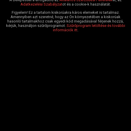
Adatkezelési Szabályzat
ot és a cookie-k használatát.
Figyelem! Ez a tartalom kiskorúakra káros elemeket is tartalmaz.
Amennyiben azt szeretné, hogy az Ön környezetében a kiskorúak
hasonló tartalmakhoz csak egyedi kód megadásával férjenek hozzá,
kérjük, használjon szűrőprogramot.
Szűrőprogram letöltése és további
információk itt
.